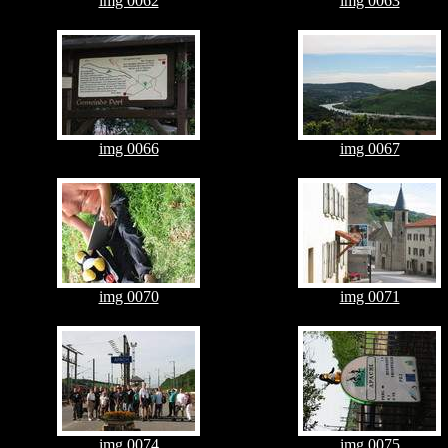
img 0062
img 0063
img 0066
img 0067
img 0070
img 0071
img 0074
img 0075