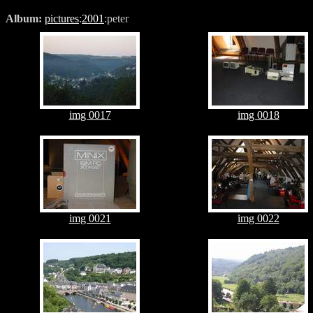
Album:
pictures
:
2001
:peter
img 0017
img 0018
img 0021
img 0022