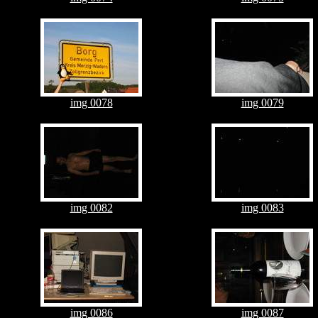
img 0078
img 0079
img 0082
img 0083
img 0086
img 0087