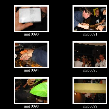
img 0090
img 0091
img 0094
img 0095
img 0098
img 0099